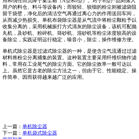
用和惰性而沉降于集尘箱（A型和J型）。对于B型产品则落入
用户的料仓、料斗等设备内；而较轻、较细的粉尘则被滤袋阻
留于袋壁，净化后的清洁空气再通过离心力的作用送回车间，
从而减少热损失。单机布袋除尘器是从气流中将粉尘颗粒予以
收集分离的，采用机械振打方式清灰的除尘设备，该机可配抛
丸机，及砂机、粉碎机、筛砂机、混砂机等粉尘浓度较高的设
备除尘，实践证明运行稳定，噪音小，除尘，操作维修方便。
单机式除尘器是过滤式除尘器的一种，是使含尘气流通过过滤
材料将粉尘分离捕集的装置。这种装置主要采用纤维织物作滤
料，常用在工业尾气的除尘方面。它的除尘效率一般可达以
上。虽然它是古老的除尘方法之一，但由于它、性能稳定、操
作简单、因而获得越来越广泛的应用。
上一篇：
单机除尘器
下一篇：
单机袋式除尘器