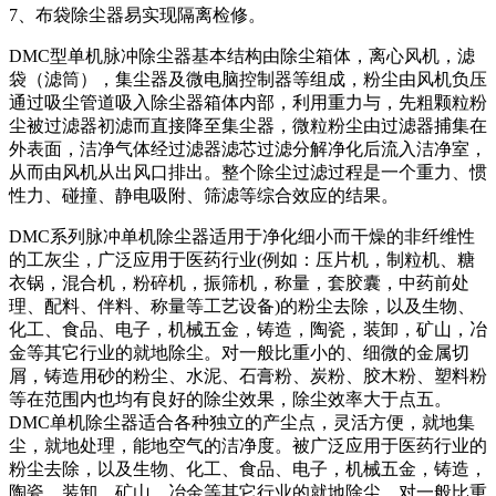
7、布袋除尘器易实现隔离检修。
DMC型单机脉冲除尘器基本结构由除尘箱体，离心风机，滤
袋（滤筒），集尘器及微电脑控制器等组成，粉尘由风机负压
通过吸尘管道吸入除尘器箱体内部，利用重力与，先粗颗粒粉
尘被过滤器初滤而直接降至集尘器，微粒粉尘由过滤器捕集在
外表面，洁净气体经过滤器滤芯过滤分解净化后流入洁净室，
从而由风机从出风口排出。整个除尘过滤过程是一个重力、惯
性力、碰撞、静电吸附、筛滤等综合效应的结果。
DMC系列脉冲单机除尘器适用于净化细小而干燥的非纤维性
的工灰尘，广泛应用于医药行业(例如：压片机，制粒机、糖
衣锅，混合机，粉碎机，振筛机，称量，套胶囊，中药前处
理、配料、伴料、称量等工艺设备)的粉尘去除，以及生物、
化工、食品、电子，机械五金，铸造，陶瓷，装卸，矿山，冶
金等其它行业的就地除尘。对一般比重小的、细微的金属切
屑，铸造用砂的粉尘、水泥、石膏粉、炭粉、胶木粉、塑料粉
等在范围内也均有良好的除尘效果，除尘效率大于点五。
DMC单机除尘器适合各种独立的产尘点，灵活方便，就地集
尘，就地处理，能地空气的洁净度。被广泛应用于医药行业的
粉尘去除，以及生物、化工、食品、电子，机械五金，铸造，
陶瓷，装卸，矿山，冶金等其它行业的就地除尘。对一般比重