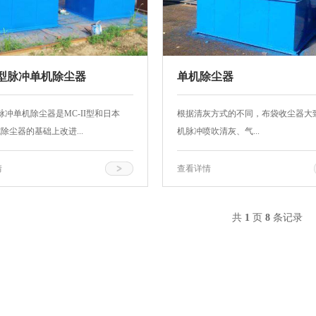
C型脉冲单机除尘器
单机除尘器
脉冲单机除尘器是MC-II型和日本
根据清灰方式的不同，布袋收尘器大
式除尘器的基础上改进...
机脉冲喷吹清灰、气...
情
查看详情
共
1
页
8
条记录