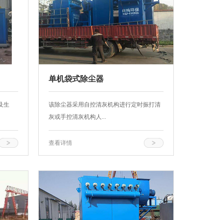
单机袋式除尘器
及生
该除尘器采用自控清灰机构进行定时振打清
灰或手控清灰机构人...
查看详情