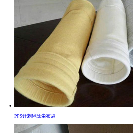
PPS针刺毡除尘布袋