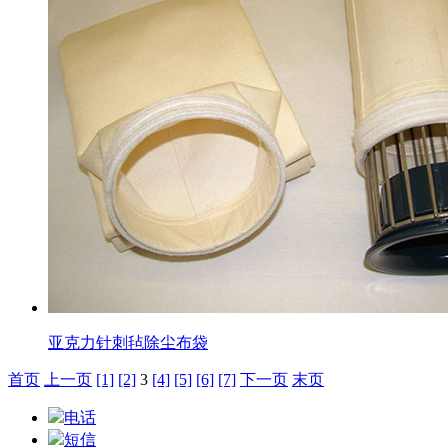
亚克力针刺毡除尘布袋
首页
上一页
[1]
[2]
3
[4]
[5]
[6]
[7]
下一页
末页
电话
短信